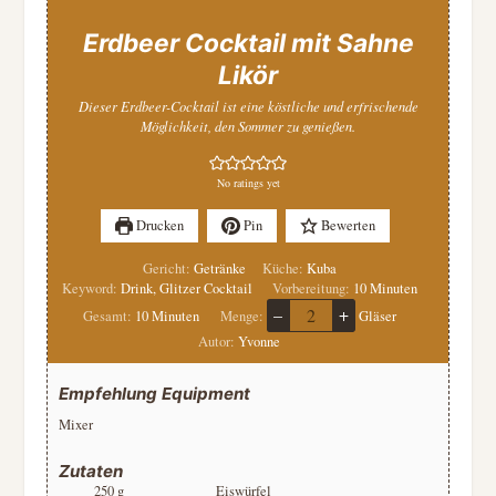
Erdbeer Cocktail mit Sahne
Likör
Dieser Erdbeer-Cocktail ist eine köstliche und erfrischende
Möglichkeit, den Sommer zu genießen.
No ratings yet
Drucken
Pin
Bewerten
Gericht:
Getränke
Küche:
Kuba
Minuten
Keyword:
Drink, Glitzer Cocktail
Vorbereitung:
10
Minuten
–
+
Minuten
Gesamt:
10
Minuten
Menge:
Gläser
Autor:
Yvonne
Empfehlung Equipment
Mixer
Zutaten
250
g
Eiswürfel