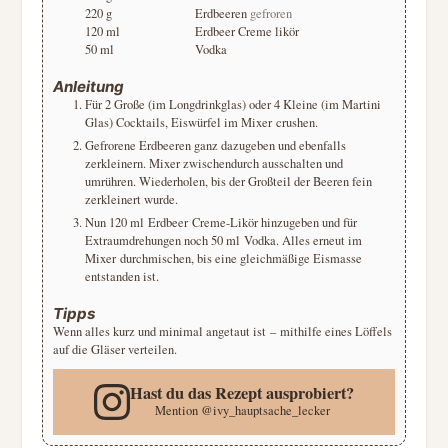
220
g
Erdbeeren
gefroren
120
ml
Erdbeer Creme likör
50
ml
Vodka
Anleitung
Für 2 Große (im Longdrinkglas) oder 4 Kleine (im Martini
Glas) Cocktails, Eiswürfel im Mixer crushen.
Gefrorene Erdbeeren ganz dazugeben und ebenfalls
zerkleinern. Mixer zwischendurch ausschalten und
umrühren. Wiederholen, bis der Großteil der Beeren fein
zerkleinert wurde.
Nun 120 ml Erdbeer Creme-Likör hinzugeben und für
Extraumdrehungen noch 50 ml Vodka. Alles erneut im
Mixer durchmischen, bis eine gleichmäßige Eismasse
entstanden ist.
Tipps
Wenn alles kurz und minimal angetaut ist
–
mithilfe eines Löffels
auf die Gläser verteilen.
Hast du das Rezept ausprobiert?
Mention
@ivy_hauptsache_lecker