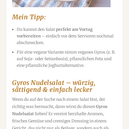
Mein Tipp:
Du kannst den Salat
perfekt am Vortag
vorbereiten
– einfach vor dem Servieren nochmal
abschmecken.
Für eine vegane Variante nimm veganes Gyros (z. B.
auf Soja- oder Seitanbasis), pflanzlichen Feta und
eine pflanzliche Joghurtalternative.
Gyros Nudelsalat – würzig,
sättigend & einfach lecker
Wenn du auf der Suche nach einem Salat bist, der
richtig was hermacht, dann wirst du diesen
Gyros
Nudelsalat
lieben! Er vereint herzhafte Aromen,
frisches Gemüse und cremiges Dressing in einem
Gericht, das nicht nur als Beilage, sondern auch als