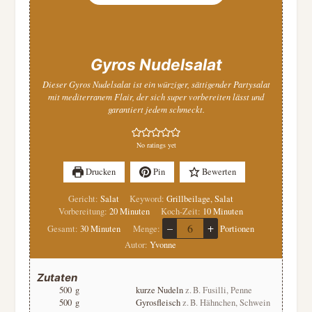
Gyros Nudelsalat
Dieser Gyros Nudelsalat ist ein würziger, sättigender Partysalat
mit mediterranem Flair, der sich super vorbereiten lässt und
garantiert jedem schmeckt.
No ratings yet
Drucken
Pin
Bewerten
Gericht:
Salat
Keyword:
Grillbeilage, Salat
Minuten
Minuten
Vorbereitung:
20
Minuten
Koch-Zeit:
10
Minuten
–
+
Minuten
Gesamt:
30
Minuten
Menge:
Portionen
Autor:
Yvonne
Zutaten
500
g
kurze Nudeln
z. B. Fusilli, Penne
500
g
Gyrosfleisch
z. B. Hähnchen, Schwein