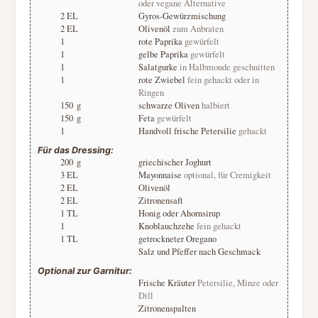
oder vegane Alternative
2
EL
Gyros-Gewürzmischung
2
EL
Olivenöl
zum Anbraten
1
rote Paprika
gewürfelt
1
gelbe Paprika
gewürfelt
1
Salatgurke
in Halbmonde geschnitten
1
rote Zwiebel
fein gehackt oder in
Ringen
150
g
schwarze Oliven
halbiert
150
g
Feta
gewürfelt
1
Handvoll frische Petersilie
gehackt
Für das Dressing:
200
g
griechischer Joghurt
3
EL
Mayonnaise
optional, für Cremigkeit
2
EL
Olivenöl
2
EL
Zitronensaft
1
TL
Honig oder Ahornsirup
1
Knoblauchzehe
fein gehackt
1
TL
getrockneter Oregano
Salz und Pfeffer nach Geschmack
Optional zur Garnitur:
Frische Kräuter
Petersilie, Minze oder
Dill
Zitronenspalten