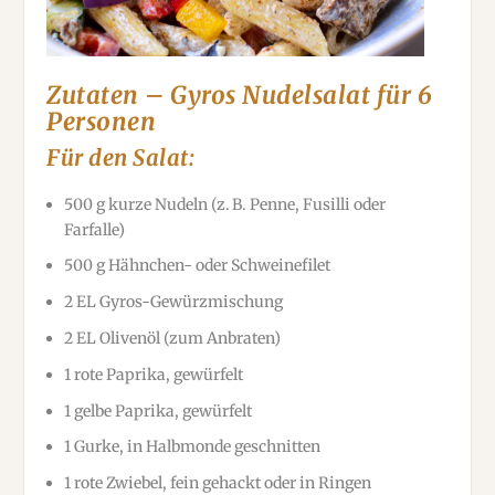
Zutaten – Gyros Nudelsalat für 6
Personen
Für den Salat:
500 g kurze Nudeln (z. B. Penne, Fusilli oder
Farfalle)
500 g Hähnchen- oder Schweinefilet
2 EL Gyros-Gewürzmischung
2 EL Olivenöl (zum Anbraten)
1 rote Paprika, gewürfelt
1 gelbe Paprika, gewürfelt
1 Gurke, in Halbmonde geschnitten
1 rote Zwiebel, fein gehackt oder in Ringen