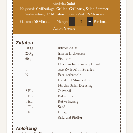
Gericht:
Salat
Keyword:
Grillbeilage, Grillen, Grillparty, Salat, Sommer
Minuten
Minuten
Vorbereitung:
15
Minuten
Koch-Zeit:
35
Minuten
–
+
Minuten
Gesamt:
50
Minuten
Menge:
Portionen
Autor:
Yvonne
Zutaten
100
g
Rucola Salat
250
g
frische Erdbeeren
60
g
Pistazien
1
Dose Kichererbsen
optional
1
rote Zwiebel in Streifen
½
Feta
zerbröseln
Handvoll Minzblätter
Für das Salat-Dressing:
2
EL
Olivenöl
1
EL
Balsamico
1
EL
Rotweinessig
1
TL
Senf
1
EL
Honig
Salz und Pfeffer
Anleitung