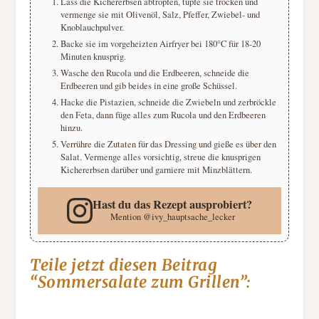
Lass die Kichererbsen abtropfen, tupfe sie trocken und
vermenge sie mit Olivenöl, Salz, Pfeffer, Zwiebel- und
Knoblauchpulver.
Backe sie im vorgeheizten Airfryer bei 180°C für 18-20
Minuten knusprig.
Wasche den Rucola und die Erdbeeren, schneide die
Erdbeeren und gib beides in eine große Schüssel.
Hacke die Pistazien, schneide die Zwiebeln und zerbröckle
den Feta, dann füge alles zum Rucola und den Erdbeeren
hinzu.
Verrühre die Zutaten für das Dressing und gieße es über den
Salat. Vermenge alles vorsichtig, streue die knusprigen
Kichererbsen darüber und garniere mit Minzblättern.
Hast du das Rezept ausprobiert?
Mention
@ivy_hauptsache_lecker
Teile jetzt diesen Beitrag
“Sommersalate zum Grillen”: